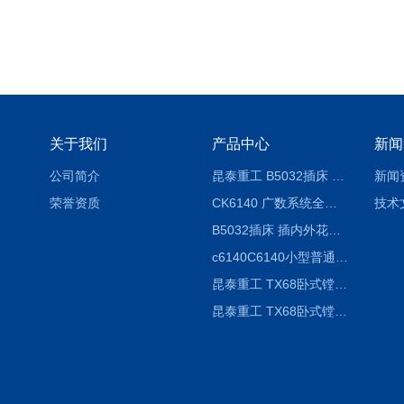
关于我们
产品中心
新闻
公司简介
昆泰重工 B5032插床 插削长度320mm
新闻
荣誉资质
CK6140 广数系统全自动精密机床
技术
B5032插床 插内外花键槽 B5020液压立式插床
c6140C6140小型普通简易卧式车床
昆泰重工 TX68卧式镗床 镗孔机 镗缸机
昆泰重工 TX68卧式镗床 镗孔机 镗缸机 单柱