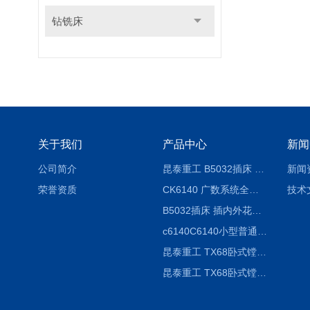
钻铣床
关于我们
产品中心
新闻
公司简介
昆泰重工 B5032插床 插削长度320mm
新闻
荣誉资质
CK6140 广数系统全自动精密机床
技术
B5032插床 插内外花键槽 B5020液压立式插床
c6140C6140小型普通简易卧式车床
昆泰重工 TX68卧式镗床 镗孔机 镗缸机
昆泰重工 TX68卧式镗床 镗孔机 镗缸机 单柱