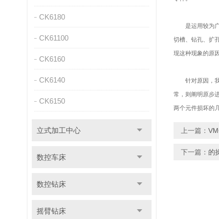
CK6180
是运用较为广泛
CK61100
切槽、钻孔、扩
现这种现象的原
CK6160
CK6140
针对原因，我们
常，则阐明原步
CK6150
两个元件损坏的
立式加工中心
上一篇：
V
下一篇：
的
数控车床
数控钻床
摇臂钻床