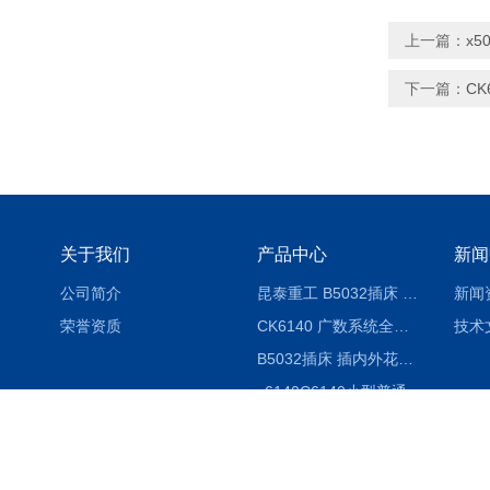
上一篇：
x5
下一篇：
C
关于我们
产品中心
新闻
公司简介
昆泰重工 B5032插床 插削长度320mm
新闻
荣誉资质
CK6140 广数系统全自动精密机床
技术
B5032插床 插内外花键槽 B5020液压立式插床
c6140C6140小型普通简易卧式车床
昆泰重工 TX68卧式镗床 镗孔机 镗缸机
昆泰重工 TX68卧式镗床 镗孔机 镗缸机 单柱