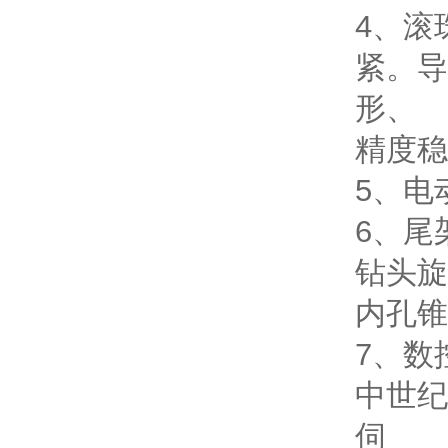
4、滚
紧。导
形、
精度稳
5、电
6、尾
钻头旋
内孔锥
7、数控
中世纪
伺