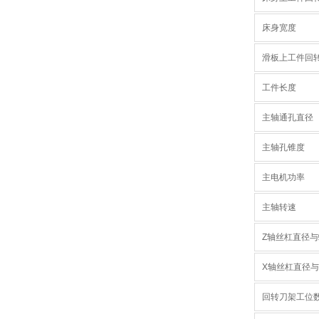
床身宽度
滑板上工件回
工件长度
主轴通孔直径
主轴孔锥度
主电机功率
主轴转速
Z轴丝杠直径
X轴丝杠直径
回转刀架工位