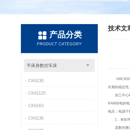
技术文
产品分类
PRODUCT CATEGORY
平床身数控车床
VMC650
CK6130
长期的稳定性
CK61125
加工中心PL
RAM供电的
CK6163
电压；电源干
CK6136
1．有软件
某数控磨床，