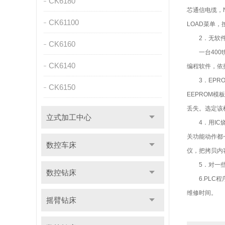
CK6180
芯通信电缆，NU
CK61100
LOAD菜单
2．无软件
CK6160
一台400t
CK6140
编程软件，依
3．EPROM
CK6150
EEPROM模
丢失。选定该
立式加工中心
4．用IC烧
关功能动作都
数控车床
仪，把拷贝内
5．对一些动
数控钻床
6.PLC程
维修时间。
摇臂钻床