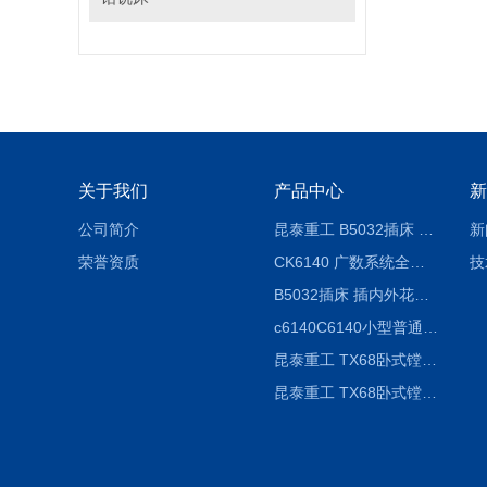
关于我们
产品中心
新
公司简介
昆泰重工 B5032插床 插削长度320mm
新
荣誉资质
CK6140 广数系统全自动精密机床
技
B5032插床 插内外花键槽 B5020液压立式插床
c6140C6140小型普通简易卧式车床
昆泰重工 TX68卧式镗床 镗孔机 镗缸机
昆泰重工 TX68卧式镗床 镗孔机 镗缸机 单柱