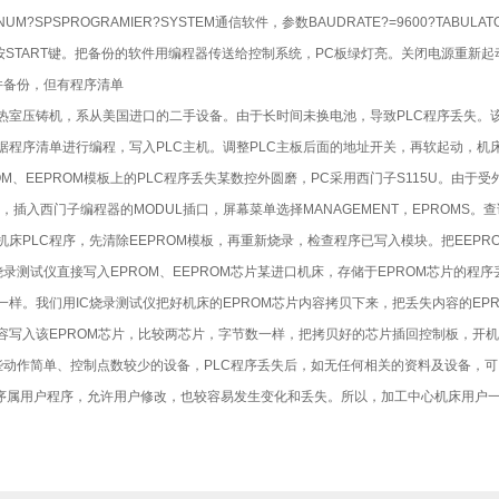
M?SPSPROGRAMIER?SYSTEM通信软件，参数BAUDRATE?=9600?TABULATO
，按START键。把备份的软件用编程器传送给控制系统，PC板绿灯亮。关闭电源重新
备份，但有程序清单
热室压铸机，系从美国进口的二手设备。由于长时间未换电池，导致PLC程序丢失。
据程序清单进行编程，写入PLC主机。调整PLC主板后面的地址开关，再软起动，机
、EEPROM模板上的PLC程序丢失某数控外圆磨，PC采用西门子S115U。由于受外界
板，插入西门子编程器的MODUL插口，屏幕菜单选择MANAGEMENT，EPROMS。
机床PLC程序，先清除EEPROM模板，再重新烧录，检查程序已写入模块。把EEP
录测试仪直接写入EPROM、EEPROM芯片某进口机床，存储于EPROM芯片的
一样。我们用IC烧录测试仪把好机床的EPROM芯片内容拷贝下来，把丢失内容的EP
容写入该EPROM芯片，比较两芯片，字节数一样，把拷贝好的芯片插回控制板，开
作简单、控制点数较少的设备，PLC程序丢失后，如无任何相关的资料及设备，可
序属用户程序，允许用户修改，也较容易发生变化和丢失。所以，加工中心机床用户