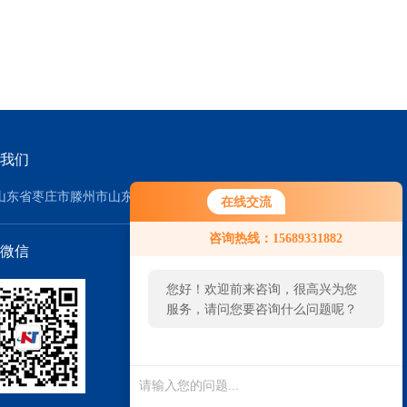
我们
山东省枣庄市滕州市山东威达重工股份公司-东2门
在线交流
咨询热线：15689331882
微信
您好！欢迎前来咨询，很高兴为您
服务，请问您要咨询什么问题呢？