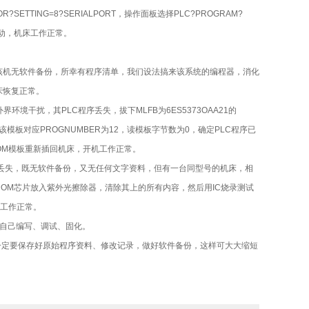
R?SETTING=8?SERIALPORT，操作面板选择PLC?PROGRAM?
起动，机床工作正常。
该机无软件备份，所幸有程序清单，我们设法搞来该系统的编程器，消化
床恢复正常。
环境干扰，其PLC程序丢失，拔下MLFB为6ES5373OAA21的
查该模板对应PROGNUMBER为12，读模板字节数为0，确定PLC程序已
ROM模板重新插回机床，开机工作正常。
程序丢失，既无软件备份，又无任何文字资料，但有一台同型号的机床，相
ROM芯片放入紫外光擦除器，清除其上的所有内容，然后用IC烧录测试
机工作正常。
自己编写、调试、固化。
一定要保存好原始程序资料、修改记录，做好软件备份，这样可大大缩短