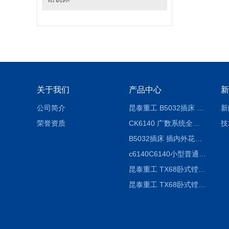
关于我们
产品中心
新
公司简介
昆泰重工 B5032插床 插削长度320mm
新
荣誉资质
CK6140 广数系统全自动精密机床
技
B5032插床 插内外花键槽 B5020液压立式插床
c6140C6140小型普通简易卧式车床
昆泰重工 TX68卧式镗床 镗孔机 镗缸机
昆泰重工 TX68卧式镗床 镗孔机 镗缸机 单柱