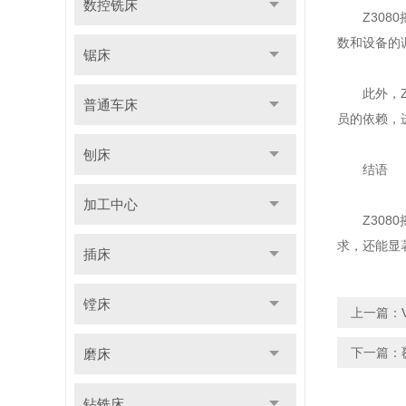
数控铣床
Z3080
数和设备的
锯床
此外，Z3
普通车床
员的依赖，
刨床
结语
加工中心
Z3080
求，还能显
插床
镗床
上一篇：
下一篇：
磨床
钻铣床