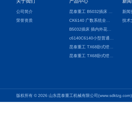
关于我们
产品中心
新闻
公司简介
昆泰重工 B5032插床 插削长度320mm
新闻
荣誉资质
CK6140 广数系统全自动精密机床
技术
B5032插床 插内外花键槽 B5020液压立式插床
c6140C6140小型普通简易卧式车床
昆泰重工 TX68卧式镗床 镗孔机 镗缸机
昆泰重工 TX68卧式镗床 镗孔机 镗缸机 单柱
版权所有 © 2026 山东昆泰重工机械有限公司(www.sdktzg.com) Al