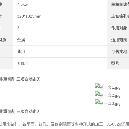
率
7.5kw
主轴转速
寸
320*1325mm
主轴锥孔
目
3
作用对象
材质
金属
适用范围
通用
可售卖地
升降台
型号
多功能重切削 三项自动走刀
多功能重切削 三项自动走刀
32可以用来钻孔、铣平面、铰孔、及修刮端面等多种形式的加工，X5032