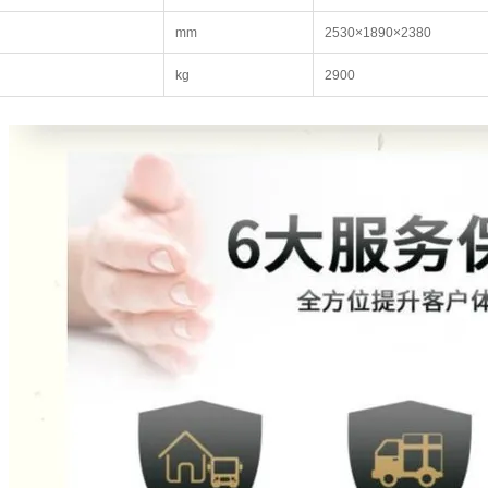
mm
2530×1890×2380
kg
2900