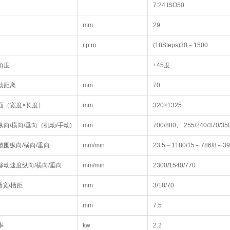
7:24 ISO50
mm
29
r.p.m
(18Steps)30～1500
角度
±45度
动距离
mm
70
面（宽度×长度）
mm
320×1325
向/横向/垂向（机动/手动)
mm
700/880、 255/240/370/35
围纵向/横向/垂向
mm/min
23.5～1180/15～786/8～39
移动速度纵向/横向/垂向
mm/min
2300/1540/770
槽宽/槽距
mm
3/18/70
mm
7.5
率
kw
2.2