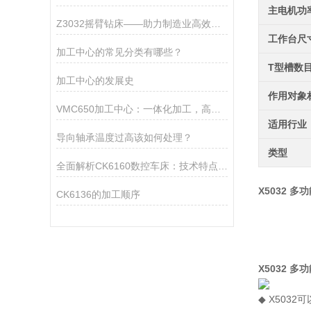
主电机功
Z3032摇臂钻床——助力制造业高效钻孔作业
工作台尺
加工中心的常见分类有哪些？
T型槽数
加工中心的发展史
作用对象
VMC650加工中心：一体化加工，高效生产新选择
适用行业
导向轴承温度过高该如何处理？
类型
全面解析CK6160数控车床：技术特点、操作流程与维护保养指南
X5032 
CK6136的加工顺序
X5032 
◆ X50