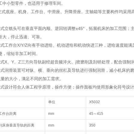
工中小型零件，也适用于修理车间。
32立式底座、机身、工作台、中滑座、升降滑座、主轴箱等主要构件均采
32立式立铣头可在垂直平面内顺、逆回转调整±45°，拓展机床的加工范围
矩大，停止迅速、可靠。
32立式工作台X/Y/Z向有手动进给、机动进给和机动快进三种，进给速度
捷，缩短非加工时间。
32立式X、Y、Z三方向导轨副经超音频淬火、j密磨削及刮研处理，配合强
32立式润滑装置可对纵、横、垂向的丝杠及导轨进行强制润滑，减小机床
流量的大小，满足不同的加工需求。
32立式设计符合人体工程学原理，操作方便；操作面板均使用形象化符号设
单位
X5032
工作台距离
mm
45～415
到床身垂直导轨的距离
mm
350