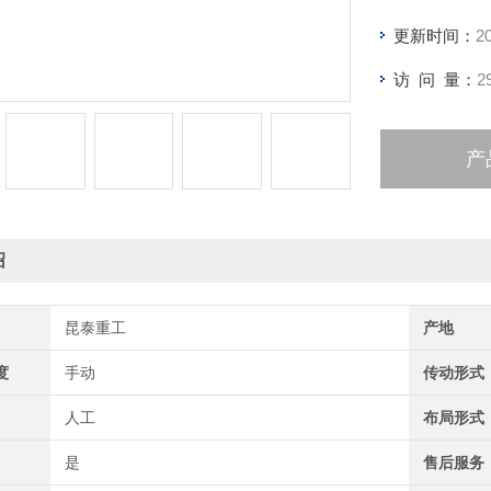
更新时间：
2
访 问 量：
2
产
绍
昆泰重工
产地
度
手动
传动形式
人工
布局形式
是
售后服务