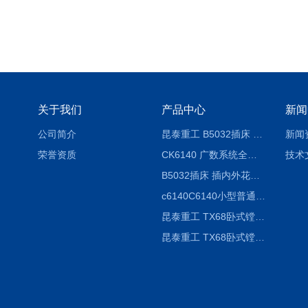
关于我们
产品中心
新闻
公司简介
昆泰重工 B5032插床 插削长度320mm
新闻
荣誉资质
CK6140 广数系统全自动精密机床
技术
B5032插床 插内外花键槽 B5020液压立式插床
c6140C6140小型普通简易卧式车床
昆泰重工 TX68卧式镗床 镗孔机 镗缸机
昆泰重工 TX68卧式镗床 镗孔机 镗缸机 单柱