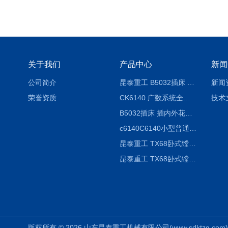
关于我们
产品中心
新闻
公司简介
昆泰重工 B5032插床 插削长度320mm
新闻
荣誉资质
CK6140 广数系统全自动精密机床
技术
B5032插床 插内外花键槽 B5020液压立式插床
c6140C6140小型普通简易卧式车床
昆泰重工 TX68卧式镗床 镗孔机 镗缸机
昆泰重工 TX68卧式镗床 镗孔机 镗缸机 单柱
版权所有 © 2026 山东昆泰重工机械有限公司(www.sdktzg.com) Al