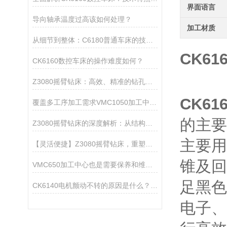
界面语言
导向轴承温度过高该如何处理？
加工材质
从细节到整体：C6180普通车床的技术优势详解
CK6
CK6160数控车床的操作难度如何？
Z3080摇臂钻床：高效、精准的钻孔仪器
CK6
覆盖多工序加工需求VMC1050加工中心让零件生产周期大幅缩短
的主要
Z3080摇臂钻床的深度解析：从结构优势到加工应用，探索其在机械加工中的重要角色
主要用
【灵活便捷】Z3080摇臂钻床，重塑金属钻孔新标准
锥及回
VMC650加工中心也是需要保养和维护的哦
足黑色
CK6140电机颤动不转的原因是什么？又该怎样处理呢？
电子、