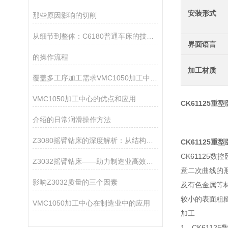
安装形式
那些原因影响的切削
从细节到整体：C6180普通车床的技术优势详解
界面语言
的操作流程
加工材质
覆盖多工序加工需求VMC1050加工中心让零件生产周期大幅缩短
VMC1050加工中心的优点和应用
CK61125重
介绍的日常润滑操作方法
Z3080摇臂钻床的深度解析：从结构优势到加工应用，探索其在机械加工中的重要角色
CK61125重
CK61125
Z3032摇臂钻床——助力制造业高效钻孔作业
意二次曲线的形
影响Z3032质量的三个因素
及有色金属等材
较小的表面粗
VMC1050加工中心在制造业中的应用
加工
1、CK611