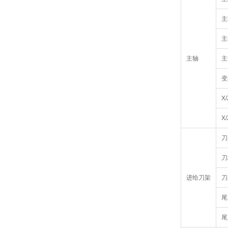
主
主
主轴
主
变
X
X
刀
刀
进给刀架
刀
尾
尾