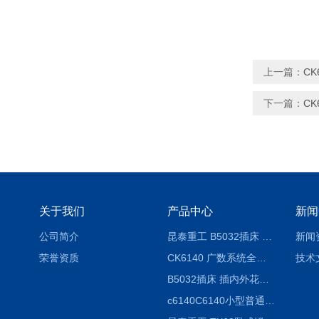
上一篇：
CK
下一篇：
C
关于我们
产品中心
新闻
公司简介
昆泰重工 B5032插床 插削长度320mm
新闻
荣誉资质
CK6140 广数系统全自动精密机床
技术
B5032插床 插内外花键槽 B5020液压立式插床
c6140C6140小型普通简易卧式车床