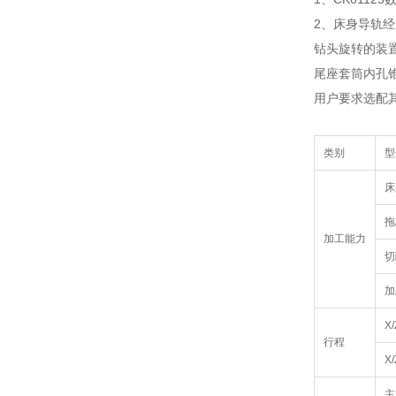
2、床身导轨经
钻头旋转的装
尾座套筒内孔
用户要求选配
类别
型
床
拖
加工能力
切
加
X
行程
X
主