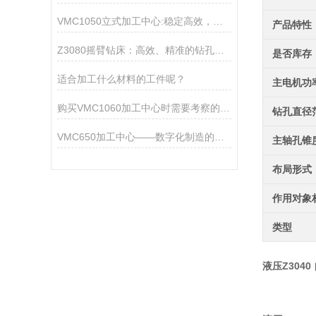
VMC1050立式加工中心:稳定高效，适用于模具及精密零部件制造
产品特性
Z3080摇臂钻床：高效、精准的钻孔仪器
是否库存
适合加工什么材料的工件呢？
主电机功
购买VMC1060加工中心时需要考察的五大要点
钻孔直径
VMC650加工中心——数字化制造的新工具
主轴孔锥
布局形式
作用对象
类型
液压Z304