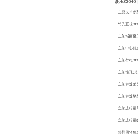
液压Z304
主要技术参
钻孔直径m
主轴端面至
主轴中心距
主轴行程m
主轴锥孔(莫
主轴转速范围r
主轴转速级
主轴进给量范围
主轴进给量
摇臂回转角