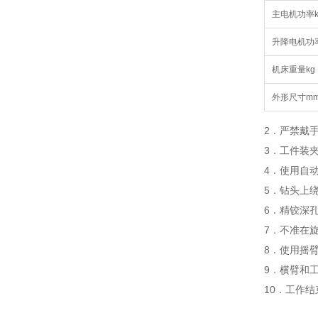
主电机功率k
升降电机功
机床重量kg
外形尺寸m
2．严禁戴
3．工件装
4．使用自
5．钻头上
6．精铰深
7．不准在
8．使用摇
9．横臂和
10．工作