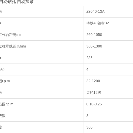
0 自动钻孔 自动加紧
数
Z3040-13A
m
铸铁40钢材32
工作台距离mm
260-1050
立柱母线距离mm
360-1300
m
285
氏)
4
.p.m
32-1200
数
齿轮12级
r.p.m
0.10-0.25
级数
3
度
360