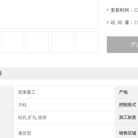
更新时间：
2
访 问 量：
2
产
绍
昆泰重工
产地
方柱
控制形式
钻孔,扩孔,攻丝
加工材质
液压型
销售区域