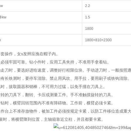
w
2.2
率kw
1.5
1800
m
1800×810×2300
手套操作，女s发辫应挽在帽子内。
夹必须牢固可靠。钻小件时，应用工具夹持，不准用手拿着钻。
动走刀时，要选好进给速度，调整好行程限位块。手动进刀时，一般按照
绕有长铁屑时，要停车清除。禁止用风吹、用手拉，要用刷子或铁钩清除
孔时，拔取圆器和销棒，不可用力过猛，以免手撞在刀具上。
旋转的刀具下，翻转、卡压或测量工件。手不准触摸旋转的刀具。
臂钻时，横臂回转范围内不准有障碍物。工作前，横臂必须卡紧。
工作台上不准存放物件，被加工件必须按规定卡紧，以防工件移位造成重
结束时，将横臂降到位置，主轴箱靠近立柱，并且都要卡紧。