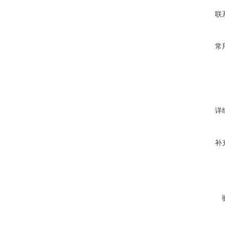
联
常
详
补