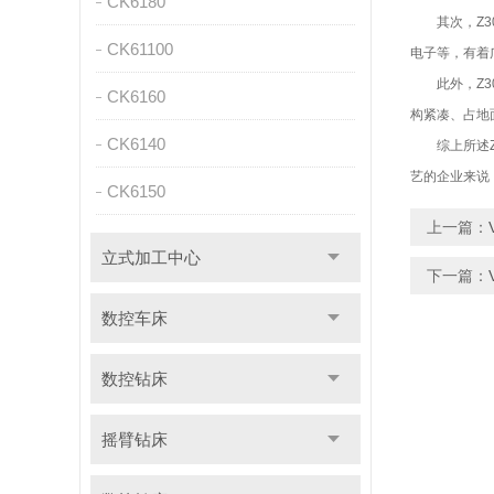
CK6180
其次，Z30
CK61100
电子等，有着
此外，Z30
CK6160
构紧凑、占地
CK6140
综上所述Z3
艺的企业来说
CK6150
上一篇：
立式加工中心
下一篇：
数控车床
数控钻床
摇臂钻床