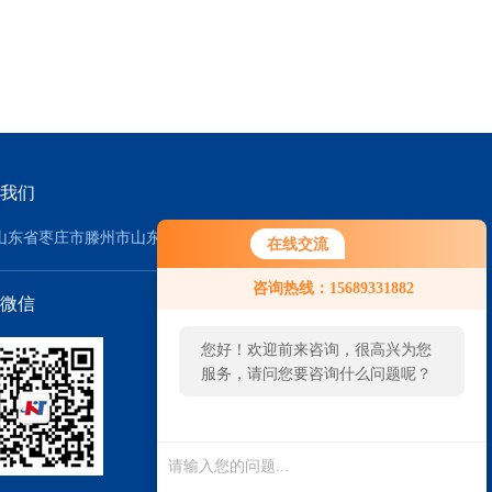
我们
山东省枣庄市滕州市山东威达重工股份公司-东2门
在线交流
咨询热线：15689331882
微信
您好！欢迎前来咨询，很高兴为您
服务，请问您要咨询什么问题呢？