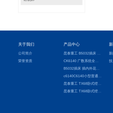
关于我们
产品中心
新
公司简介
昆泰重工 B5032插床 插削长度320mm
新
荣誉资质
CK6140 广数系统全自动精密机床
技
B5032插床 插内外花键槽 B5020液压立式插床
c6140C6140小型普通简易卧式车床
昆泰重工 TX68卧式镗床 镗孔机 镗缸机
昆泰重工 TX68卧式镗床 镗孔机 镗缸机 单柱