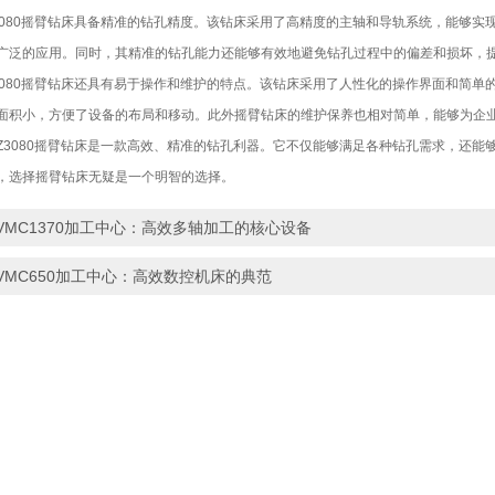
80摇臂钻床具备精准的钻孔精度。该钻床采用了高精度的主轴和导轨系统，能够实
广泛的应用。同时，其精准的钻孔能力还能够有效地避免钻孔过程中的偏差和损坏，
80摇臂钻床还具有易于操作和维护的特点。该钻床采用了人性化的操作界面和简单
面积小，方便了设备的布局和移动。此外摇臂钻床的维护保养也相对简单，能够为企
080摇臂钻床是一款高效、精准的钻孔利器。它不仅能够满足各种钻孔需求，还能
，选择摇臂钻床无疑是一个明智的选择。
VMC1370加工中心：高效多轴加工的核心设备
VMC650加工中心：高效数控机床的典范