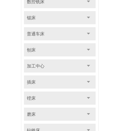
数控铣床
锯床
普通车床
刨床
加工中心
插床
镗床
磨床
钻铣床