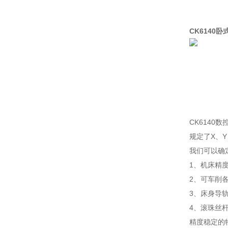
CK6140
CK614
规定了X、
我们可以确
1、机床精
2、可车削
3、床身导
4、滚珠丝
精度稳定的