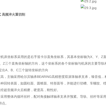
卧式 高频淬火重切削
0数控机床坐标系采用的是右手笛卡尔直角坐标系，其基本坐标轴为X、Y、Z
Y、Z三个直角坐标轴的方向，这个坐标系的各个坐标轴与机床的主要导轨
定出A、B、C三个旋转坐标的方向
度高，主轴采用哈尔滨轴承BEARING高精密度双滚珠轴承支承，噪音低
各种回转表面，如圆柱面、圆锥面、特形面等，并能进行切槽、车螺纹、
轨经超音频淬火后精磨，硬度高，刚性好。
杆采用整体内循环丝杆，配对角接触球轴承支承并预紧。导轨、丝杆等采
特点。