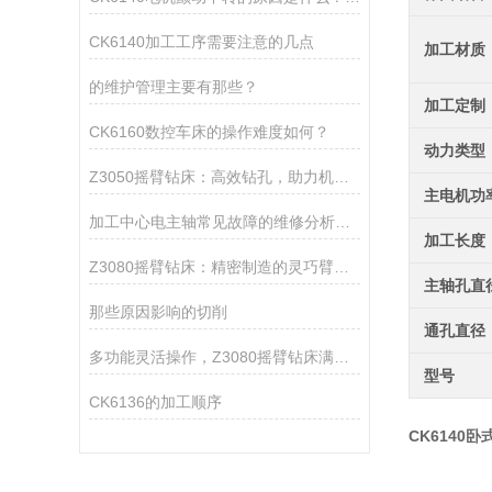
CK6140加工工序需要注意的几点
加工材质
的维护管理主要有那些？
加工定制
CK6160数控车床的操作难度如何？
动力类型
Z3050摇臂钻床：高效钻孔，助力机械加工
主电机功
加工中心电主轴常见故障的维修分析与排除方法
加工长度
Z3080摇臂钻床：精密制造的灵巧臂膀，赋能工业创新之翼
主轴孔直
那些原因影响的切削
通孔直径
多功能灵活操作，Z3080摇臂钻床满足多样加工需求
型号
CK6136的加工顺序
CK6140