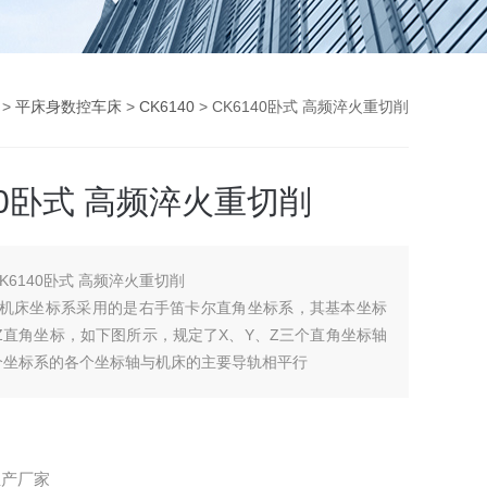
>
平床身数控车床
>
CK6140
> CK6140卧式 高频淬火重切削
40卧式 高频淬火重切削
CK6140卧式 高频淬火重切削
数控机床坐标系采用的是右手笛卡尔直角坐标系，其基本坐标
Z直角坐标，如下图所示，规定了X、Y、Z三个直角坐标轴
个坐标系的各个坐标轴与机床的主要导轨相平行
生产厂家