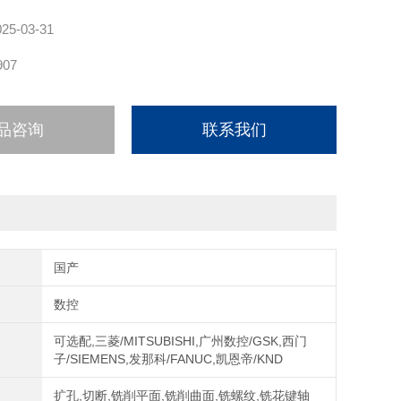
025-03-31
907
品咨询
联系我们
国产
数控
可选配,三菱/MITSUBISHI,广州数控/GSK,西门
子/SIEMENS,发那科/FANUC,凯恩帝/KND
扩孔,切断,铣削平面,铣削曲面,铣螺纹,铣花键轴