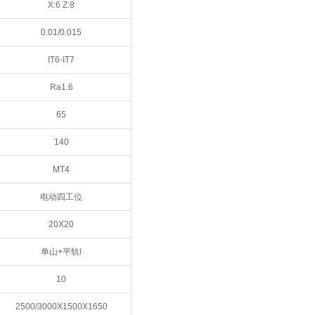
X:6 Z:8
0.01/0.015
IT6-IT7
Ra1.6
65
140
MT4
电动四工位
20X20
单山+平轨l
10
2500/3000X1500X1650