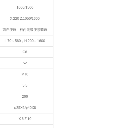
1000/1500
X:220 Z:1050/1600
两档变速，档内无级变频调速
L:70～560，H:200～1600
C6
52
MT6
5.5
200
φ25X6/φ40X8
X:6 Z:10