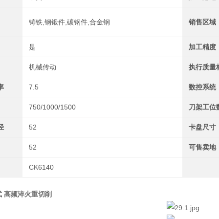
铸铁,钢锻件,碳钢件,合金钢
销售区域
是
加工精度
机械传动
执行质量
率
7.5
数控系统
750/1000/1500
刀架工位
径
52
卡盘尺寸
52
可售卖地
CK6140
卧式 高频淬火重切削