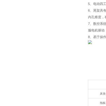
5、电动四
6、尾架具
内孔锥度，
7、数控系统
服电机驱动，
8、易于操
床身
拖板