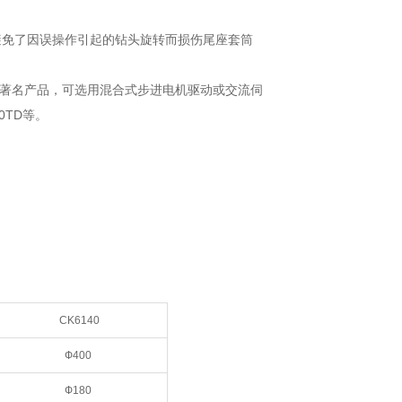
避免了因误操作引起的钻头旋转而损伤尾座套筒
A等国内著名产品，可选用混合式步进电机驱动或交流伺
0TD等。
CK6140
Ф400
Ф180