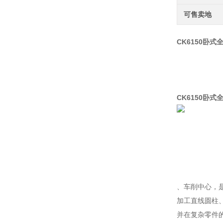
可售卖地
CK6150卧
CK6150卧
、车削中心，
加工直线圆柱
并在复杂零件