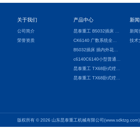
关于我们
产品中心
新闻
公司简介
昆泰重工 B5032插床 插削长度320mm
新闻
荣誉资质
CK6140 广数系统全自动精密机床
技术
B5032插床 插内外花键槽 B5020液压立式插床
c6140C6140小型普通简易卧式车床
昆泰重工 TX68卧式镗床 镗孔机 镗缸机
昆泰重工 TX68卧式镗床 镗孔机 镗缸机 单柱
版权所有 © 2026 山东昆泰重工机械有限公司(www.sdktzg.com) Al