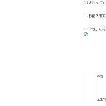
1.6各润滑
1.7标配采用
1.8导轨加
类别
加工能