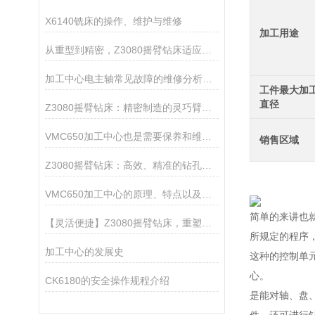
X6140铣床的操作、维护与维修
加工用途
从重型到精密，Z3080摇臂钻床适应多种材料加工
加工中心电主轴常见故障的维修分析与排除方法
工件最大加
直径
Z3080摇臂钻床：精密制造的灵巧臂膀，赋能工业创新之翼
VMC650加工中心也是需要保养和维护的哦
销售区域
Z3080摇臂钻床：高效、精准的钻孔仪器
VMC650加工中心的原理、特点以及在制造业中的优势
简单的来讲也
【灵活便捷】Z3080摇臂钻床，重塑金属钻孔新标准
所规定的程序
加工中心的发展史
这种的控制单
心。
CK6180的安全操作规程介绍
是能对轴、盘