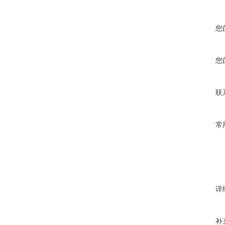
您
您
联
常
详
补