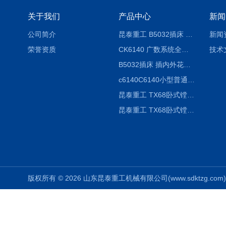
关于我们
产品中心
新闻
公司简介
昆泰重工 B5032插床 插削长度320mm
新闻
荣誉资质
CK6140 广数系统全自动精密机床
技术
B5032插床 插内外花键槽 B5020液压立式插床
c6140C6140小型普通简易卧式车床
昆泰重工 TX68卧式镗床 镗孔机 镗缸机
昆泰重工 TX68卧式镗床 镗孔机 镗缸机 单柱
版权所有 © 2026 山东昆泰重工机械有限公司(www.sdktzg.com) Al