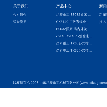
关于我们
产品中心
新闻
公司简介
昆泰重工 B5032插床 插削长度320mm
新闻
荣誉资质
CK6140 广数系统全自动精密机床
技术
B5032插床 插内外花键槽 B5020液压立式插床
c6140C6140小型普通简易卧式车床
昆泰重工 TX68卧式镗床 镗孔机 镗缸机
昆泰重工 TX68卧式镗床 镗孔机 镗缸机 单柱
版权所有 © 2026 山东昆泰重工机械有限公司(www.sdktzg.com) Al