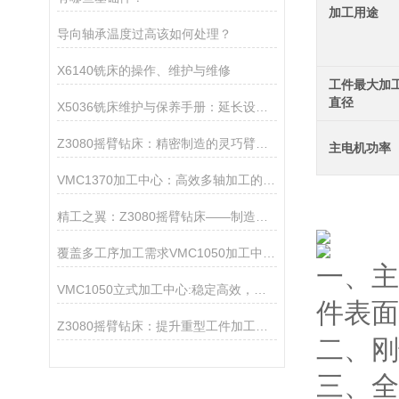
加工用途
导向轴承温度过高该如何处理？
X6140铣床的操作、维护与维修
工件最大加
直径
X5036铣床维护与保养手册：延长设备寿命，确保加工精度无忧
Z3080摇臂钻床：精密制造的灵巧臂膀，赋能工业创新之翼
主电机功率
VMC1370加工中心：高效多轴加工的核心设备
精工之翼：Z3080摇臂钻床——制造业的灵动探索者
覆盖多工序加工需求VMC1050加工中心让零件生产周期大幅缩短
一、主
VMC1050立式加工中心:稳定高效，适用于模具及精密零部件制造
件表面
Z3080摇臂钻床：提升重型工件加工效率的高效钻孔解决方案
二、刚
三、全