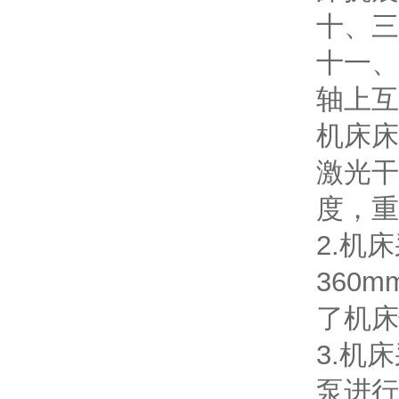
十、三
十一、
轴上互
机床床
激光干
度，重
2.机
360
了机床
3.机
泵进行