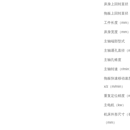
床身上回转直径
拖板上回转直径
工件长度（mm
床身宽度（mm
主轴端部型式
主轴通孔直径（
主轴孔锥度
主轴转速（r/min
拖板快速移动速
x/z（m/min）
重复定位精度（
主电机（kw）
机床外形尺寸（长
（mm）