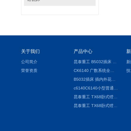
关于我们
产品中心
新
公司简介
昆泰重工 B5032插床 插削长度320mm
新
荣誉资质
CK6140 广数系统全自动精密机床
技
B5032插床 插内外花键槽 B5020液压立式插床
c6140C6140小型普通简易卧式车床
昆泰重工 TX68卧式镗床 镗孔机 镗缸机
昆泰重工 TX68卧式镗床 镗孔机 镗缸机 单柱