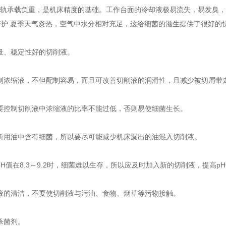
C导轨承载负重，是机床精度的基础。工作台面的冷却液极易流失，易发臭
养护 夏季天气炎热，空气中水分相对充足，这给细菌的滋生提供了很好的快
质量、稳定性好的切削液。
配制浓缩液，不但配制容易，而且可改善切削液的润滑性，且减少被切屑带
，要控制切削液中浓缩液的比率不能过低，否则易使细菌生长。
床所用油中含有细菌，所以要尽可能减少机床漏出的油混入切削液。
pH值在8.3～9.2时，细菌难以生存，所以应及时加入新的切削液，提高p
削液的清洁，不要使切削液与污油、食物、烟草等污物接触。
杀菌剂。