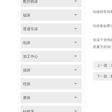
数控铣床
8)保持车
锯床
9)设备如
普通车床
在这个炎热
刨床
热夏天的加
加工中心
上一篇：
插床
下一篇：
镗床
磨床
钻铣床