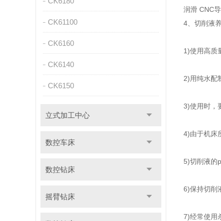
CK6180
润滑 CN
CK61100
4、切削液
CK6160
1)使用高
CK6140
2)用纯水
CK6150
3)使用时
立式加工中心
4)由于机
数控车床
5)切削液的
数控钻床
6)保持切
摇臂钻床
7)经常使用