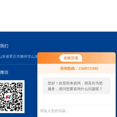
我们
山东省枣庄市滕州市山东威达重工股份公司-东2门
在线交流
咨询热线：15689331882
微信
您好！欢迎前来咨询，很高兴为您
服务，请问您要咨询什么问题呢？