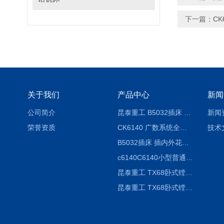
下一篇：
C
关于我们
产品中心
新闻
公司简介
昆泰重工 B5032插床 插削长度320mm
新闻
荣誉资质
CK6140 广数系统全自动精密机床
技术
B5032插床 插内外花键槽 B5020液压立式插床
c6140C6140小型普通简易卧式车床
昆泰重工 TX68卧式镗床 镗孔机 镗缸机
昆泰重工 TX68卧式镗床 镗孔机 镗缸机 单柱