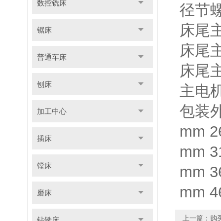
数控铣床
径节螺纹
床尾主
锯床
床尾主
普通车床
床尾主
刨床
主电机 
包装外形
加工中心
mm 26
插床
mm 31
镗床
mm 36
mm 46
磨床
上一篇：
购
钻铣床