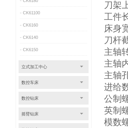
CK6180
刀架上
CK61100
工件长度 
CK6160
床身宽度
CK6140
刀杆截面
主轴转速范
CK6150
主轴内孔
立式加工中心
主轴孔
数控车床
进给数量
公制螺纹
数控钻床
英制螺纹
摇臂钻床
模数螺纹