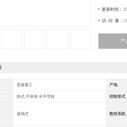
更新时间：
2
访 问 量：
2
产
绍
昆泰重工
产地
卧式,平床身,水平导轨
控制形式
落地式
数控系统