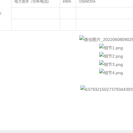
电力需求（功率/电流)
kW/A
15kW/20A
他