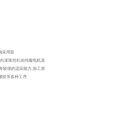
轴采用双
Z向滚珠丝杠由伺服电机直
有较强的适应能力,加工质
螺纹等多种工序