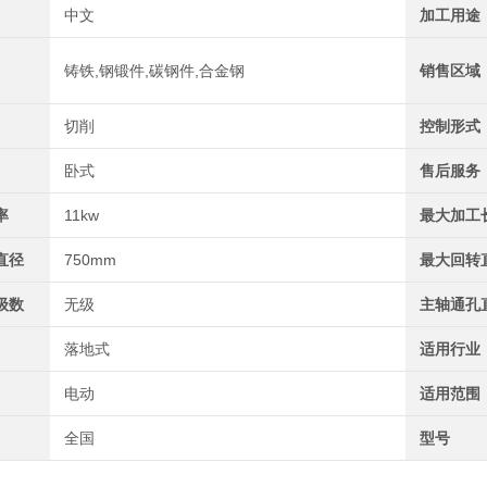
中文
加工用途
铸铁,钢锻件,碳钢件,合金钢
销售区域
切削
控制形式
卧式
售后服务
率
11kw
最大加工
直径
750mm
最大回转
级数
无级
主轴通孔
落地式
适用行业
电动
适用范围
全国
型号