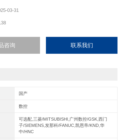
025-03-31
138
品咨询
联系我们
国产
数控
可选配,三菱/MITSUBISHI,广州数控/GSK,西门
子/SIEMENS,发那科/FANUC,凯恩帝/KND,华
中/HNC