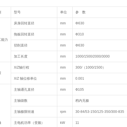
别
型号
单位
参 数
床身回转直径
mm
Φ630
拖板回转直径
mm
Ф310
工能力
切削直径
mm
Φ630
加工长度
mm
1000/1500/2000/3000
X/Z轴行程
mm
300/（1000/1500）
程
X/Z 轴位移单位
mm
0.001
主轴通孔直径
mm
Ф105
主轴级数
档内无极
主轴极限转速
rpm
30-84/53-150/125-350/300-835
轴
主电机功率（变频）
kW
11