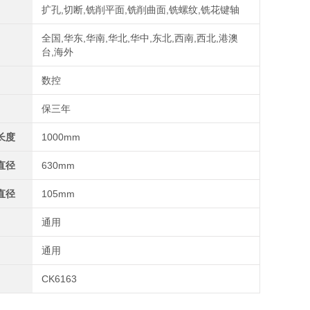
扩孔,切断,铣削平面,铣削曲面,铣螺纹,铣花键轴
全国,华东,华南,华北,华中,东北,西南,西北,港澳
台,海外
数控
保三年
长度
1000mm
直径
630mm
直径
105mm
通用
通用
CK6163