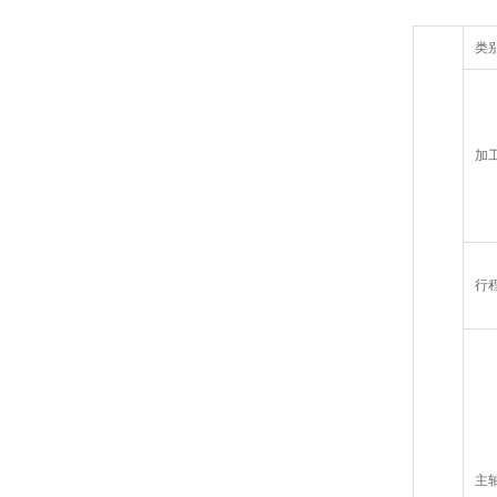
类
加
行
主