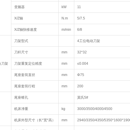
变频器
kW
11
X/Z轴
N.m
5/7.5
X/Z轴快移速度
m/min
6/8
刀架型式
4工位电动刀架
刀杆尺寸
mm
32*32
给刀架
刀架重复定位精度
mm
≤0.004
尾座套筒直径
mm
Φ75
尾座套筒行程
mm
200
尾座锥孔
莫氏5#
机床净重
kg
3000/3500/4000/4500
机床外型尺寸（长*宽*高）
mm
2940/3350/4350/5350*1600*190