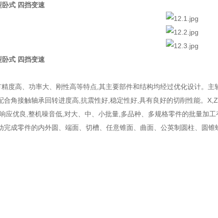
重型卧式 四挡变速
重型卧式 四挡变速
3具有精度高、功率大、刚性高等特点,其主要部件和结构均经过优化设计。主
配合角接触轴承回转进度高,抗震性好,稳定性好,具有良好的切削性能。X,
态响应优良,整机噪音低,对大、中、小批量,多品种、多规格零件的批量加工
动完成零件的内外圆、端面、切槽、任意锥面、曲面、公英制圆柱、圆锥