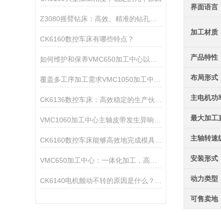
界面语言
Z3080摇臂钻床：高效、精准的钻孔仪器
加工材质
CK6160数控车床有哪些特点？
产品特性
如何维护和保养VMC650加工中心以延长使用寿命
布局形式
覆盖多工序加工需求VMC1050加工中心让零件生产周期大幅缩短
主电机功
CK6136数控车床：高效稳定的生产伙伴，助力企业降本增效
最大加工
VMC1060加工中心主轴皮带发生异响的原因你知道吗？
主轴转速
CK6160数控车床能够高效地完成模具的粗加工、半精加工和精加工
安装形式
VMC650加工中心：一体化加工，高效生产新选择
动力类型
CK6140电机颤动不转的原因是什么？又该怎样处理呢？
可售卖地