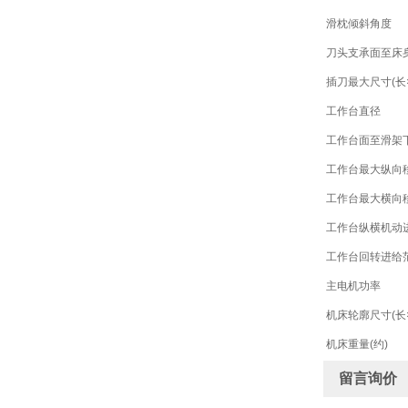
滑枕倾斜角度
刀头支承面至床
插刀最大尺寸(长
工作台直径
工作台面至滑架
工作台最大纵向移
工作台最大横向移
工作台纵横机动
工作台回转进给
主电机功率
机床轮廓尺寸(长×
机床重量(约)
留言询价