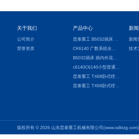
关于我们
产品中心
新闻
公司简介
昆泰重工 B5032插床 插削长度320mm
新闻
荣誉资质
CK6140 广数系统全自动精密机床
技术
B5032插床 插内外花键槽 B5020液压立式插床
c6140C6140小型普通简易卧式车床
昆泰重工 TX68卧式镗床 镗孔机 镗缸机
昆泰重工 TX68卧式镗床 镗孔机 镗缸机 单柱
版权所有 © 2026 山东昆泰重工机械有限公司(www.sdktzg.com) Al