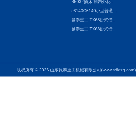
B5032插床 插内外花键槽 B5020液压立式插床
c6140C6140小型普通简易卧式车床
昆泰重工 TX68卧式镗床 镗孔机 镗缸机
昆泰重工 TX68卧式镗床 镗孔机 镗缸机 单柱
版权所有 © 2026 山东昆泰重工机械有限公司(www.sdktzg.com) Al