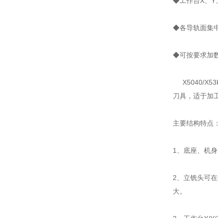
◆工作台X、Y
◆各导轨面集
◆可按要求加
X5040/
刀具，适于加
主要结构特点
1、底座、机
2、立铣头可
大。