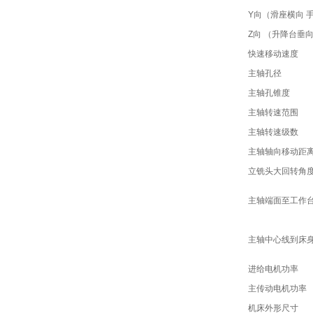
Y向（滑座横向 
Z向 （升降台垂向
快速移动速度
主轴孔径
主轴孔锥度
主轴转速范围
主轴转速级数
主轴轴向移动距
立铣头大回转角
主轴端面至工作
主轴中心线到床
进给电机功率
主传动电机功率
机床外形尺寸