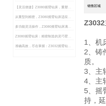
销售区域
【灵活便捷】Z3080摇臂钻床，重塑金属钻孔新标准
从重型到精密，Z3080摇臂钻床适应多种材料加工
Z3032
多功能灵活操作，Z3080摇臂钻床满足多样加工需求
Z3080摇臂钻床：精密制造的灵巧臂膀，赋能工业创新之翼
1、机
准确高效，尽在掌握：Z3032摇臂钻床的操作优势与应用实例
2、铸
质。
3、主
4、主
5、摇
持，延