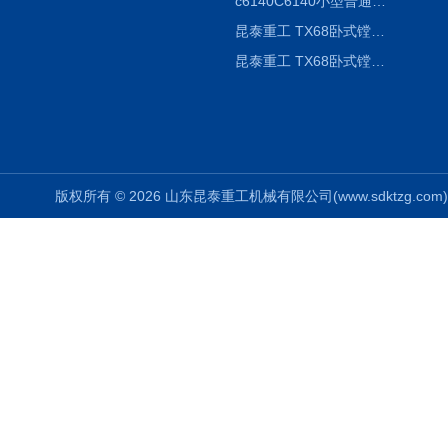
c6140C6140小型普通简易卧式车床
昆泰重工 TX68卧式镗床 镗孔机 镗缸机
昆泰重工 TX68卧式镗床 镗孔机 镗缸机 单柱
版权所有 © 2026 山东昆泰重工机械有限公司(www.sdktzg.com) Al