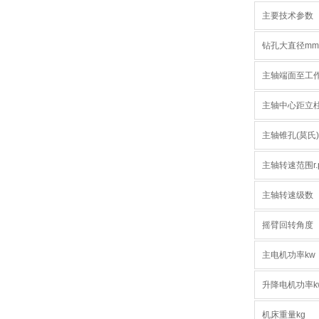
主要技术参数
钻孔大直径mm
主轴端面至工
主轴中心距立
主轴锥孔(莫氏)
主轴转速范围r.
主轴转速级数
摇臂回转角度
主电机功率kw
升降电机功率k
机床重量kg