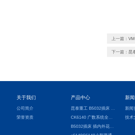
上一篇：
VM
下一篇：
昆泰
关于我们
产品中心
新闻
公司简介
昆泰重工 B5032插床 插削长度320mm
新闻
荣誉资质
CK6140 广数系统全自动精密机床
技术
B5032插床 插内外花键槽 B5020液压立式插床