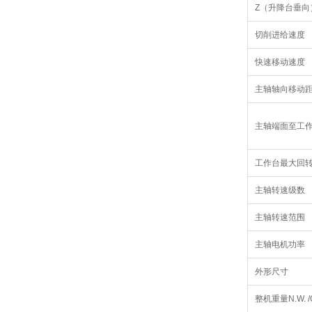
Z（升降台垂向
切削进给速度
快速移动速度
主轴轴向移动
主轴端面至工
工作台最大回
主轴转速级数
主轴转速范围
主轴电机功率
外形尺寸
整机重量N.W. /G