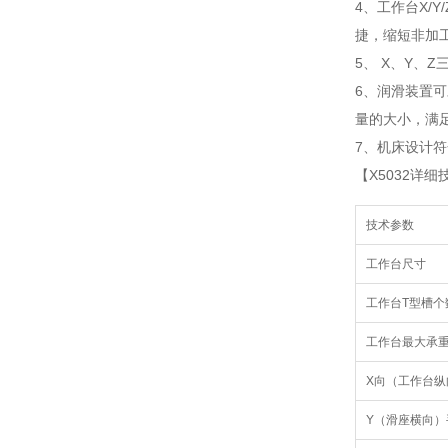
4、工作台X
捷，缩短非加
5、 X、Y
6、润滑装置
量的大小，满
7、机床设计
【X5032详
技术参数
工作台尺寸
工作台T型槽个
工作台最大承
X向（工作台纵
Y（滑座横向）