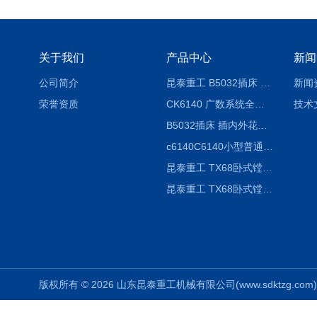
关于我们
产品中心
新闻
公司简介
昆泰重工 B5032插床 插削长度320mm
新闻
荣誉资质
CK6140 广数系统全自动精密机床
技术
B5032插床 插内外花键槽 B5020液压立式插床
c6140C6140小型普通简易卧式车床
昆泰重工 TX68卧式镗床 镗孔机 镗缸机
昆泰重工 TX68卧式镗床 镗孔机 镗缸机 单柱
版权所有 © 2026 山东昆泰重工机械有限公司(www.sdktzg.com) Al