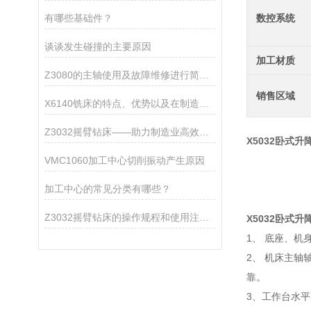
有哪些基础件？
数控系统
谈谈发生碰撞的主要原因
加工材质
Z3080的主轴使用及故障维修进行简单介绍
销售区域
X6140铣床的特点、优势以及在制造领域中的应用
Z3032摇臂钻床——助力制造业高效钻孔作业
X5032卧式
VMC1060加工中心切削振动产生原因
加工中心的常见分类有哪些？
Z3032摇臂钻床的操作规程和使用注意事项
X5032卧式
1、 底座、
2、 机床主
靠。
3、工作台水