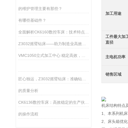
的维护管理主要有那些？
加工用途
有哪些基础件？
全面解析CK6160数控车床：技术特点、操作流程与维护保养指南
工件最大加
直径
Z3032摇臂钻床——助力制造业高效钻孔作业
VMC1050立式加工中心:稳定高效，适用于模具及精密零部件制造
主电机功率
销售区域
匠心独运，Z3032摇臂钻床：准确钻孔的艺术工匠
的质量分析
CK6136数控车床：高效稳定的生产伙伴，助力企业降本增效
机床结构特点
1、本系列机
的操作流程
2、床头箱优