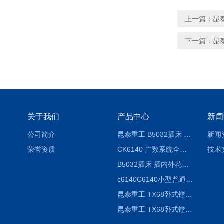
上一篇：
昆
下一篇：
昆
关于我们
产品中心
新闻
公司简介
昆泰重工 B5032插床 插削长度320mm
新闻
荣誉资质
CK6140 广数系统全自动精密机床
技术
B5032插床 插内外花键槽 B5020液压立式插床
c6140C6140小型普通简易卧式车床
昆泰重工 TX68卧式镗床 镗孔机 镗缸机
昆泰重工 TX68卧式镗床 镗孔机 镗缸机 单柱