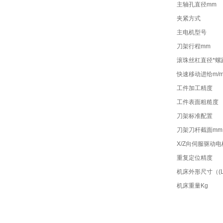
主轴孔直径mm
夹紧方式
主电机型号
刀架行程mm
滚珠丝杠直径*螺
快速移动进给m/m
工件加工精度
工件表面粗糙度
刀架标准配置
刀架刀杆截面mm
X/Z向伺服驱动电
重复定位精度
机床外形尺寸（(L
机床重量Kg