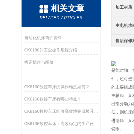
相关文章
加工材质
RELATED ARTICLES
主电机功
自动化机床简介资料
售后保修
CK6180的安全操作规程介绍
昆泰重工
机床操作与维修
是能对轴、
件，还可进
CK6160数控车床的操作难度如何？
的主要组成
主轴箱：又
CK6160数控车床有哪些特点？
出部分动力
CK6160数控车床能够高效地完成模具的粗加工、半精加工和精加工
低，则机床
进给箱：又
CK6136数控车床：高效稳定的生产伙伴，助力企业降本增效
切削。