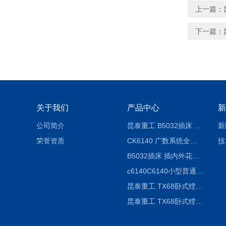
上一篇：
下一篇：
关于我们
产品中心
新
公司简介
昆泰重工 B5032插床 插削长度320mm
新
荣誉资质
CK6140 广数系统全自动精密机床
技
B5032插床 插内外花键槽 B5020液压立式插床
c6140C6140小型普通简易卧式车床
昆泰重工 TX68卧式镗床 镗孔机 镗缸机
昆泰重工 TX68卧式镗床 镗孔机 镗缸机 单柱