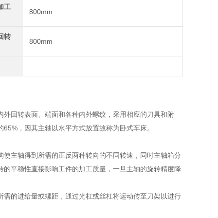
加工
800mm
回转
800mm
内外回转表面、端面和各种内外螺纹，采用相应的刀具和附
65%，因其主轴以水平方式放置故称为卧式车床。
构使主轴得到所需的正反两种转向的不同转速，同时主轴箱分
转的平稳性直接影响工件的加工质量，一旦主轴的旋转精度降
所需的进给量或螺距，通过光杠或丝杠将运动传至刀架以进行