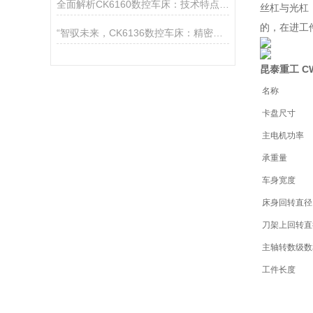
全面解析CK6160数控车床：技术特点、操作流程与维护保养指南
丝杠与光杠
的，在进工
“智驭未来，CK6136数控车床：精密制造的匠心巨匠“
昆泰重工 C
名称
卡盘尺寸
主电机功率
承重量
车身宽度
床身回转直径
刀架上回转直
主轴转数级数
工件长度