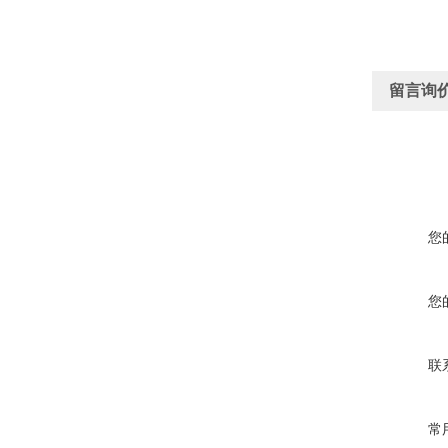
留言询
您
您
联
常