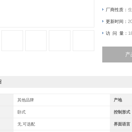
精度降低，
厂商性质：
更新时间：
2
访 问 量：
1
产
绍
其他品牌
产地
卧式
控制形式
无,可选配
界面语言