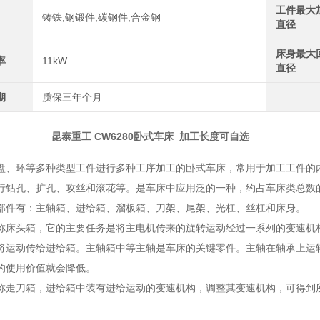
工件最大
铸铁,钢锻件,碳钢件,合金钢
直径
床身最大
率
11kW
直径
期
质保三年个月
 CW6280卧式车床 加工长度可自选
盘、环等多种类型工件进行多种工序加工的卧式车床，常用于加工工件的
行钻孔、扩孔、攻丝和滚花等。是车床中应用泛的一种，约占车床类总数的
部件有：主轴箱、进给箱、溜板箱、刀架、尾架、光杠、丝杠和床身。
称床头箱，它的主要任务是将主电机传来的旋转运动经过一系列的变速机
将运动传给进给箱。主轴箱中等主轴是车床的关键零件。主轴在轴承上运
的使用价值就会降低。
称走刀箱，进给箱中装有进给运动的变速机构，调整其变速机构，可得到