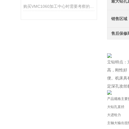
最大钻孔
购买VMC1060加工中心时需要考察的五大要点
销售区域
售后保修
立钻特点：
高，刚性好
便。机床具
定深孔攻丝
产品规格主要
大钻孔直径
大进给力
主轴大输出扭