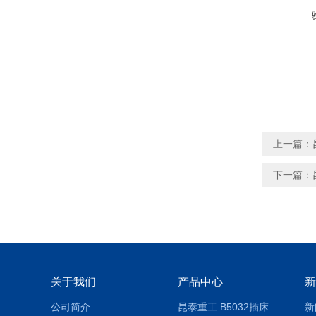
上一篇：
下一篇：
关于我们
产品中心
新
公司简介
昆泰重工 B5032插床 插削长度320mm
新