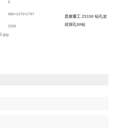
6
986×1470×2797
昆泰重工 Z5150 钻孔攻
丝深孔50钻
2500