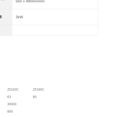
560 x 480mmmm
率
3kW
Z5163C
Z5180C
63
80
30000
800