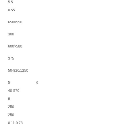
5.5
0.55
650×550
300
600×580
375
50-820/1250
5
6
40-570
9
250
250
0.11-0.78