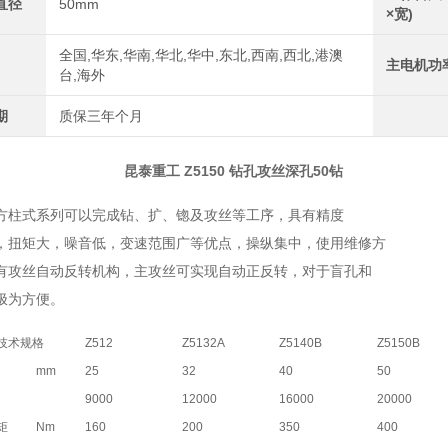
直径
50mm
×宽)
全国,华东,华南,华北,华中,东北,西南,西北,港澳
主电机功
台,海外
期
质保三年个月
昆泰重工 Z5150 钻孔攻丝深孔50钻
方柱式系列可以完成钻、扩、锪及攻丝等工序，具有精度
，扭矩大，噪音低，变速范围广等优点，操纵集中，使用维修方
有攻丝自动反转机构，主攻丝可实现自动正反转，对于盲孔和
极为方便。
技术规格
Z512
Z5132A
Z5140B
Z5150B
mm
25
32
40
50
9000
12000
16000
20000
矩
Nm
160
200
350
400