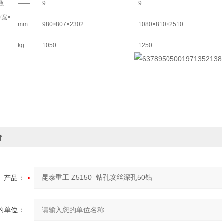
数
――
9
9
×宽×
mm
980×807×2302
1080×810×2510
kg
1050
1250
价
产品：
的单位：