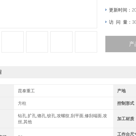
更新时间：
2
访 问 量：
3
产
绍
昆泰重工
产地
方柱
控制形式
钻孔,扩孔,锪孔,铰孔,攻螺纹,刮平面,修刮端面,攻
加工材质
丝,其他
工作台尺