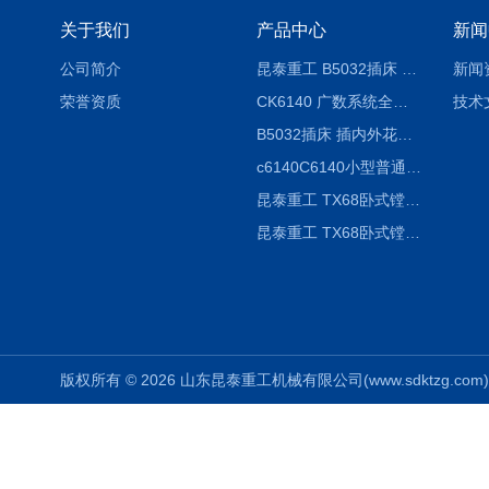
关于我们
产品中心
新闻
公司简介
昆泰重工 B5032插床 插削长度320mm
新闻
荣誉资质
CK6140 广数系统全自动精密机床
技术
B5032插床 插内外花键槽 B5020液压立式插床
c6140C6140小型普通简易卧式车床
昆泰重工 TX68卧式镗床 镗孔机 镗缸机
昆泰重工 TX68卧式镗床 镗孔机 镗缸机 单柱
版权所有 © 2026 山东昆泰重工机械有限公司(www.sdktzg.com) Al