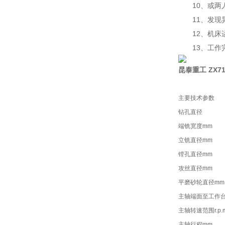
10、或两人
11、发现异
12、机床运
13、工作完
昆泰重工 ZX7
主要技术参数
钻孔直径
端铣宽度mm
立铣直径mm
镗孔直径mm
攻丝直径mm
平磨砂轮直径mm
主轴端面至工作
主轴转速范围r.p.
主轴行程mm