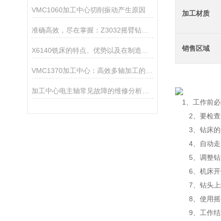
VMC1060加工中心切削振动产生原因
加工材质
准确高效，尽在掌握：Z3032摇臂钻床的操作优势与应用实例
销售区域
X6140铣床的特点、优势以及在制造领域中的应用
VMC1370加工中心：高效多轴加工的核心设备
加工中心电主轴常见故障的维修分析与排除方法
1、工作前必
2、要检查设
3、钻床的平
4、自动走刀
5、调整钻床
6、机床开动
7、钻头上绕
8、使用摇臂
9、工作结束