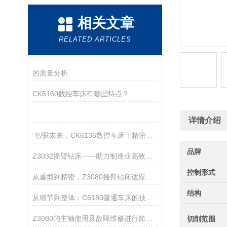
相关文章
RELATED ARTICLES
的质量分析
CK6160数控车床有哪些特点？
详情介绍
“智驭未来，CK6136数控车床：精密制造的匠心巨匠“
品牌
Z3032摇臂钻床——助力制造业高效钻孔作业
控制形式
从重型到精密，Z3080摇臂钻床适应多种材料加工
结构
从细节到整体：C6180普通车床的技术优势详解
Z3080的主轴使用及故障维修进行简单介绍
切削范围