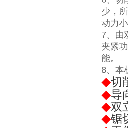
少，所
动力小
7、由
夹紧功
能。
8、本
◆
切
◆
导
◆
双
◆
锯