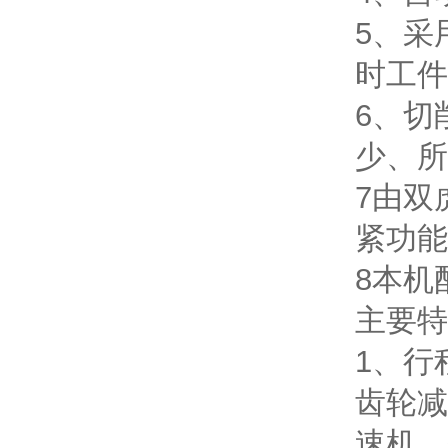
5、采
时工件
6、切
少、所
7由双
紧功能
8本机
主要特
1、行
齿轮减
速机。