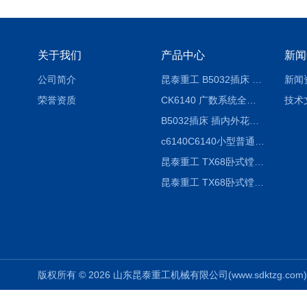
关于我们
产品中心
新闻
公司简介
昆泰重工 B5032插床 插削长度320mm
新闻
荣誉资质
CK6140 广数系统全自动精密机床
技术
B5032插床 插内外花键槽 B5020液压立式插床
c6140C6140小型普通简易卧式车床
昆泰重工 TX68卧式镗床 镗孔机 镗缸机
昆泰重工 TX68卧式镗床 镗孔机 镗缸机 单柱
版权所有 © 2026 山东昆泰重工机械有限公司(www.sdktzg.com) Al