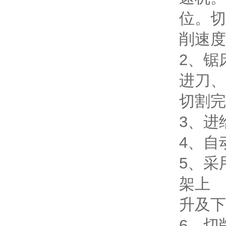
位。切
削速度
2、锯
进刀、
切割完
3、进
4、自
5、采
架上
升及下
6、切