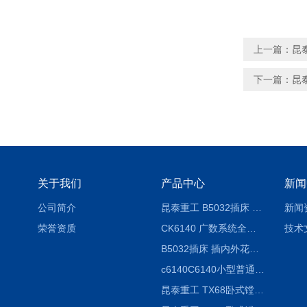
上一篇：
昆泰
下一篇：
昆
关于我们
产品中心
新闻
公司简介
昆泰重工 B5032插床 插削长度320mm
新闻
荣誉资质
CK6140 广数系统全自动精密机床
技术
B5032插床 插内外花键槽 B5020液压立式插床
c6140C6140小型普通简易卧式车床
昆泰重工 TX68卧式镗床 镗孔机 镗缸机