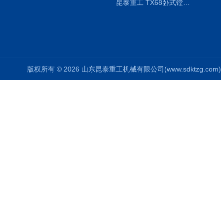
昆泰重工 TX68卧式镗床 镗孔机 镗缸机 单柱
版权所有 © 2026 山东昆泰重工机械有限公司(www.sdktzg.com) Al