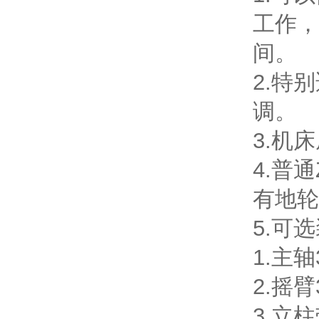
工作，
间。
2.特
调。
3.机
4.普
有地轮
5.可
1.主
2.摇
3.立