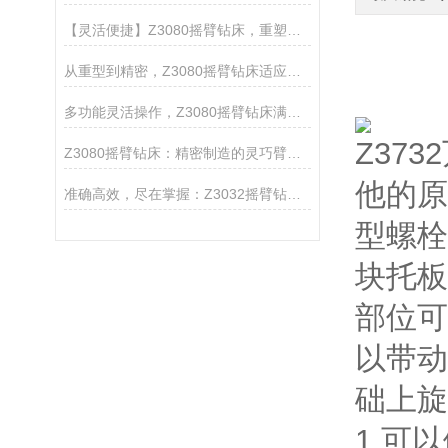
【灵活便捷】Z3080摇臂钻床，重塑金属钻孔新标准
从重型到精密，Z3080摇臂钻床适应多种材料加工
多功能灵活操作，Z3080摇臂钻床满足多样加工需求
Z37
Z3080摇臂钻床：精密制造的灵巧臂膀，赋能工业创新之翼
他的原
准确高效，尽在掌握：Z3032摇臂钻床的操作优势与应用实例
型螺栓
块托板
部位可
以带动
础上旋
1.可