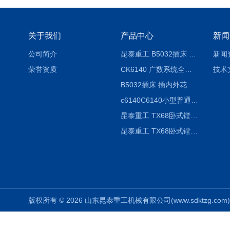
关于我们
产品中心
新闻
公司简介
昆泰重工 B5032插床 插削长度320mm
新闻
荣誉资质
CK6140 广数系统全自动精密机床
技术
B5032插床 插内外花键槽 B5020液压立式插床
c6140C6140小型普通简易卧式车床
昆泰重工 TX68卧式镗床 镗孔机 镗缸机
昆泰重工 TX68卧式镗床 镗孔机 镗缸机 单柱
版权所有 © 2026 山东昆泰重工机械有限公司(www.sdktzg.com) Al