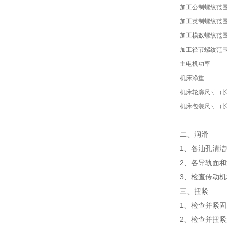
加工公制螺纹范围
加工英制螺纹范围
加工模数螺纹范围
加工径节螺纹范围
主电机功率
机床净重
机床轮廓尺寸（长
机床包装尺寸（长
二、润滑
1、各油孔清
2、各导轨面
3、检查传动
三、扭紧
1、检查并紧
2、检查并扭