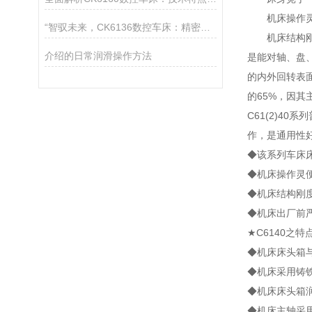
机床操作灵便
“智驭未来，CK6136数控车床：精密制造的匠心巨匠“
机床结构刚度
介绍的日常润滑操作方法
是能对轴、盘
的内外回转表
的65%，因其
C61(2)4
作，是通用性
◆该系列车床
◆机床操作灵
◆机床结构刚
◆机床出厂前
★C6140之特
◆机床床头箱
◆机床采用铸
◆机床床头箱
◆机床主轴采用