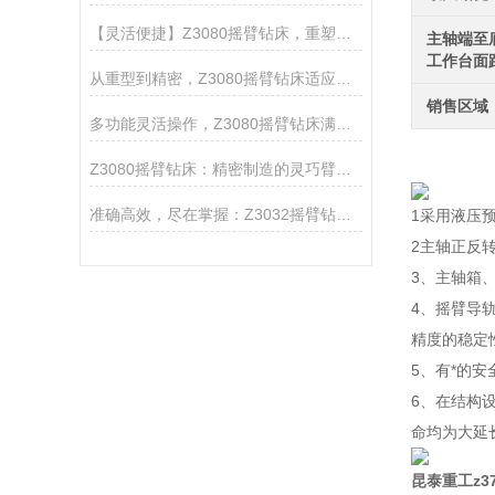
【灵活便捷】Z3080摇臂钻床，重塑金属钻孔新标准
主轴端至
工作台面
从重型到精密，Z3080摇臂钻床适应多种材料加工
销售区域
多功能灵活操作，Z3080摇臂钻床满足多样加工需求
Z3080摇臂钻床：精密制造的灵巧臂膀，赋能工业创新之翼
准确高效，尽在掌握：Z3032摇臂钻床的操作优势与应用实例
1采用液压
2主轴正反
3、主轴箱
4、摇臂导
精度的稳定
5、有*的
6、在结构
命均为大延
昆泰重工z3