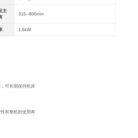
至主
315--800mm
离
率
1.5kW
理，可长期保持机床
久性和整机的使用寿