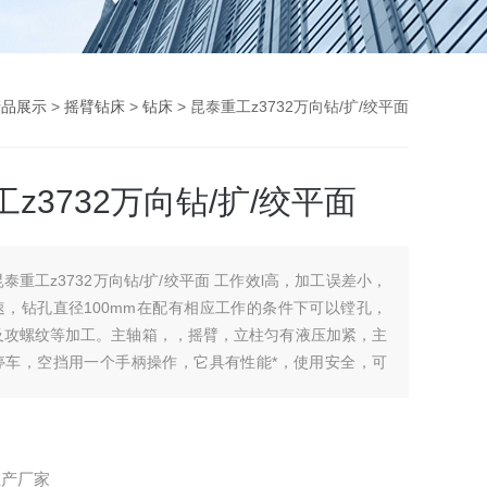
产品展示
>
摇臂钻床
>
钻床
> 昆泰重工z3732万向钻/扩/绞平面
z3732万向钻/扩/绞平面
昆泰重工z3732万向钻/扩/绞平面 工作效l高，加工误差小，
速，钻孔直径100mm在配有相应工作的条件下可以镗孔，
及攻螺纹等加工。主轴箱，，摇臂，立柱匀有液压加紧，主
停车，空挡用一个手柄操作，它具有性能*，使用安全，可
易于维修，精度高，刚性好，寿命长
生产厂家