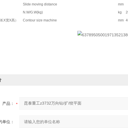
Slide moving distance
mm
N.W/G.W{kg)
kg
2
长X宽X髙）
Contour size machine
mm
4
价
产品：
的单位：