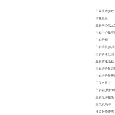
主要技术参数
钻孔直径
主轴中心线至
主轴中心线至
主轴行程
主轴锥孔
(
莫氏
主轴转速范围
主轴转速级数
主轴进给量范
主轴进给量级
工作台尺寸
主轴箱(横臂)
主轴允许扭矩
主电机功率
摇臂升降距离