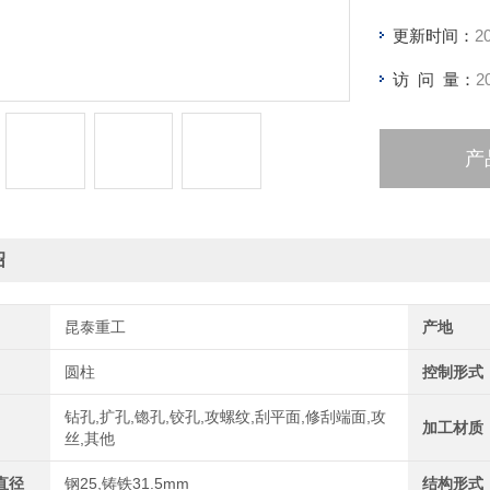
更新时间：
2
访 问 量：
2
产
绍
昆泰重工
产地
圆柱
控制形式
钻孔,扩孔,锪孔,铰孔,攻螺纹,刮平面,修刮端面,攻
加工材质
丝,其他
直径
钢25,铸铁31.5mm
结构形式