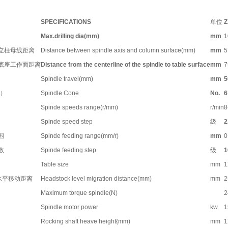
SPECIFICATIONS
单位
Z
Max.drilling dia(mm)
mm
1
立柱母线距离
Distance between spindle axis and column surface(mm)
mm
5
底座工作面距离
Distance from the centerline of the spindle to table surface
mm
7
Spindle travel(mm)
mm
5
）
Spindle Cone
No.
6
Spinde speeds range(r/mm)
r/min
8
Spinde speed step
级
2
围
Spinde feeding range(mm/r)
mm
0
数
Spinde feeding step
级
1
Table size
mm
1
水平移动距离
Headstock level migration distance(mm)
mm
2
Maximum torque spindle(N)
2
Spindle motor power
kw
1
Rocking shaft heave height{mm)
mm
1