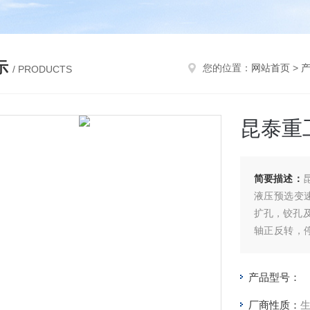
示
您的位置：
网站首页
>
/ PRODUCTS
昆泰重工
简要描述：
液压预选变
扩孔，铰孔
轴正反转，
靠，方便，
产品型号：
厂商性质：