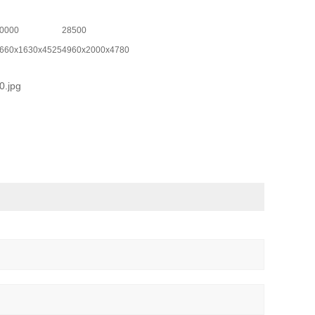
0000
28500
660x1630x4525
4960x2000x4780