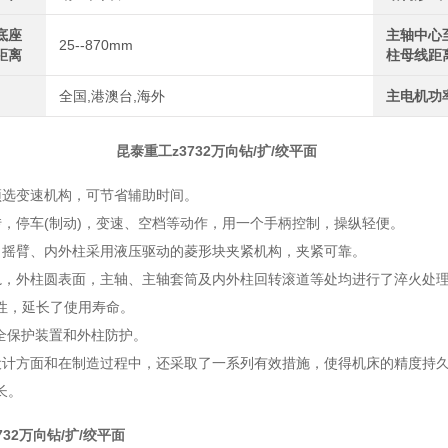
底座
主轴中心
25--870mm
距离
柱母线距
全国,港澳台,海外
主电机功
昆泰重工z3732万向钻/扩/绞平面
预选变速机构，可节省辅助时间。
转，停车(制动)，变速、空档等动作，用一个手柄控制，操纵轻便。
、摇臂、内外柱采用液压驱动的菱形块夹紧机构，夹紧可靠。
轨，外柱圆表面，主轴、主轴套筒及内外柱回转滚道等处均进行了淬火处
性，延长了使用寿命。
安全保护装置和外柱防护。
设计方面和在制造过程中，还采取了一系列有效措施，使得机床的精度持
长。
732万向钻/扩/绞平面