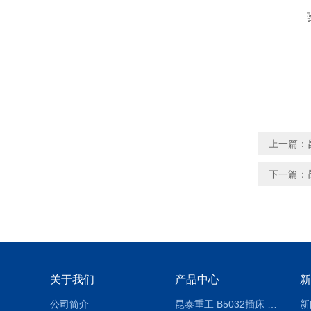
上一篇：
下一篇：
关于我们
产品中心
新
公司简介
昆泰重工 B5032插床 插削长度320mm
新