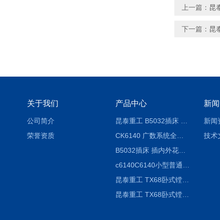
上一篇：
昆
下一篇：
昆泰
关于我们
产品中心
新闻
公司简介
昆泰重工 B5032插床 插削长度320mm
新闻
荣誉资质
CK6140 广数系统全自动精密机床
技术
B5032插床 插内外花键槽 B5020液压立式插床
c6140C6140小型普通简易卧式车床
昆泰重工 TX68卧式镗床 镗孔机 镗缸机
昆泰重工 TX68卧式镗床 镗孔机 镗缸机 单柱