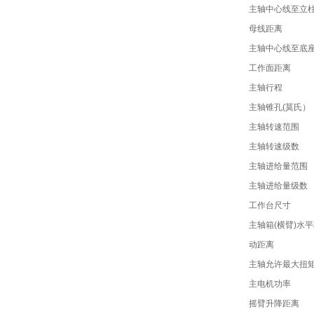
主轴中心线至立
母线距离
主轴中心线至底
工作面距离
主轴行程
主轴锥孔(莫氏）
主轴转速范围
主轴转速级数
主轴进给量范围
主轴进给量级数
工作台尺寸
主轴箱(横臂)水
动距离
主轴允许最大扭
主电机功率
摇臂升降距离