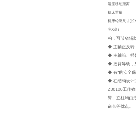
滑座移动距离
机床重量
机床轮廓尺寸(长
宽X髙）
构，可节省辅
◆ 主轴正反
◆ 主轴箱、
◆ 摇臂导轨
◆ 有*的安全
◆ 在结构设
Z30100工
臂、立柱均由
命长等优点。