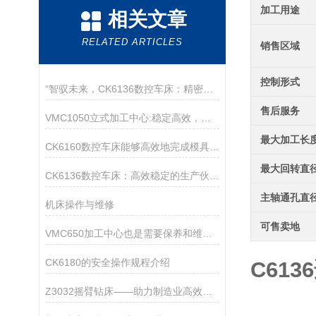
加工用途
相关文章
RELATED ARTICLES
销售区域
控制形式
“智驭未来，CK6136数控车床：精密制造的匠心巨匠“
售后服务
VMC1050立式加工中心:稳定高效，适用于模具及精密零部件制造
最大加工长
CK6160数控车床能够高效地完成模具的粗加工、半精加工和精加工
最大回转直
CK6136数控车床：高效稳定的生产伙伴，助力企业降本增效
主轴通孔直
机床操作与维修
可售卖地
VMC650加工中心也是需要保养和维护的哦
CK6180的安全操作规程介绍
C61
Z3032摇臂钻床——助力制造业高效钻孔作业