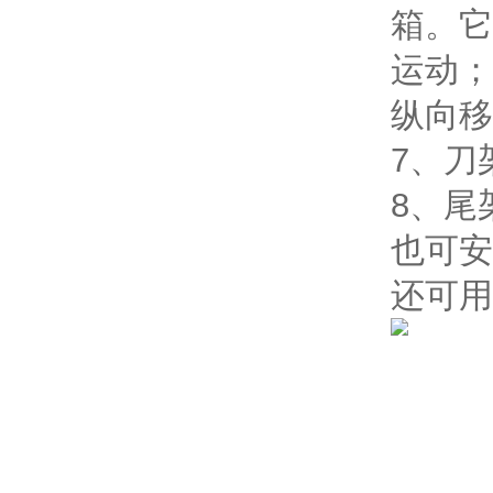
箱。它
运动；
纵向移
7、刀
8、尾
也可安
还可用