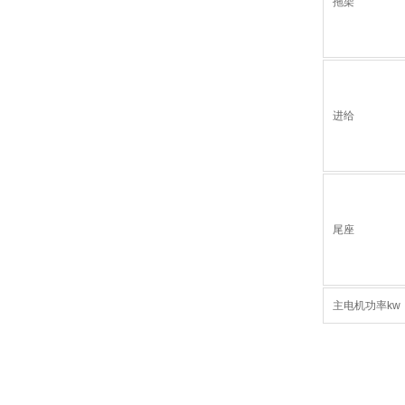
拖架
进给
尾座
主电机功率kw