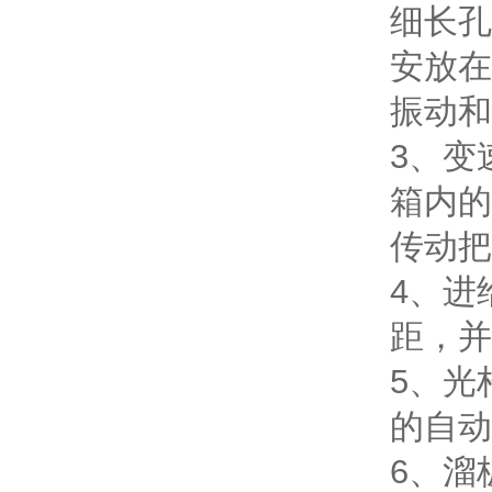
细长孔
安放在
振动和
3、变
箱内的
传动把
4、进
距，并
5、光
的自动
6、溜