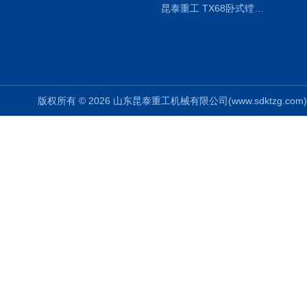
昆泰重工 TX68卧式镗床 镗孔机 镗缸机 单柱
版权所有 © 2026 山东昆泰重工机械有限公司(www.sdktzg.com) Al