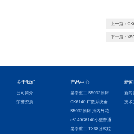
上一篇：
C
下一篇：
X
关于我们
产品中心
新闻
公司简介
昆泰重工 B5032插床 插削长度320mm
新闻
荣誉资质
CK6140 广数系统全自动精密机床
技术
B5032插床 插内外花键槽 B5020液压立式插床
c6140C6140小型普通简易卧式车床
昆泰重工 TX68卧式镗床 镗孔机 镗缸机